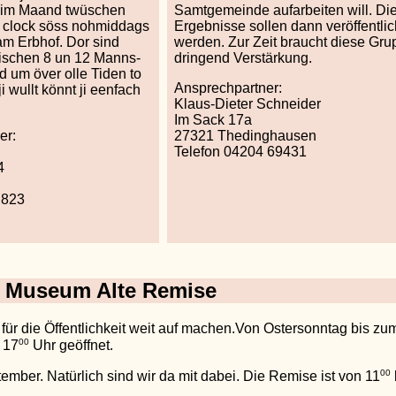
im Maand twüschen
Samtgemeinde aufarbeiten will. Di
d clock söss nohmiddags
Ergebnisse sollen dann veröffentlic
am Erbhof. Dor sind
werden. Zur Zeit braucht diese Gru
ischen 8 un 12 Manns-
dringend Verstärkung.
 um över olle Tiden to
Ansprechpartner:
 wullt könnt ji eenfach
Klaus-Dieter Schneider
.
Im Sack 17a
er:
27321 Thedinghausen
Telefon 04204 69431
4
 823
n Museum Alte Remise
r die Öffentlichkeit weit auf machen.Von Ostersonntag bis zum
00
 17
Uhr geöffnet.
00
mber. Natürlich sind wir da mit dabei. Die Remise ist von 11