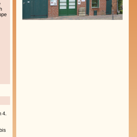
e
h
ppe
 4.
bis