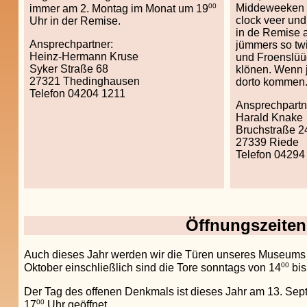
00
Middeweeken 
immer am 2. Montag im Monat um 19
clock veer un
Uhr in der Remise.
in de Remise 
Ansprechpartner:
jümmers so tw
Heinz-Hermann Kruse
und Froenslüüd
Syker Straße 68
klönen. Wenn ji
27321 Thedinghausen
dorto kommen
Telefon 04204 1211
Ansprechpartn
Harald Knake
Bruchstraße 2
27339 Riede
Telefon 04294
Öffnungszeite
Auch dieses Jahr werden wir die Türen unseres Museums fü
00
Oktober einschließlich sind die Tore sonntags von 14
bis
Der Tag des offenen Denkmals ist dieses Jahr am 13. Septe
00
17
Uhr geöffnet.